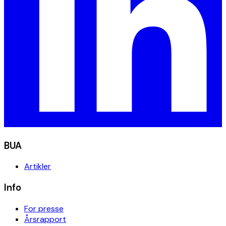
BUA
Artikler
Info
For presse
Årsrapport