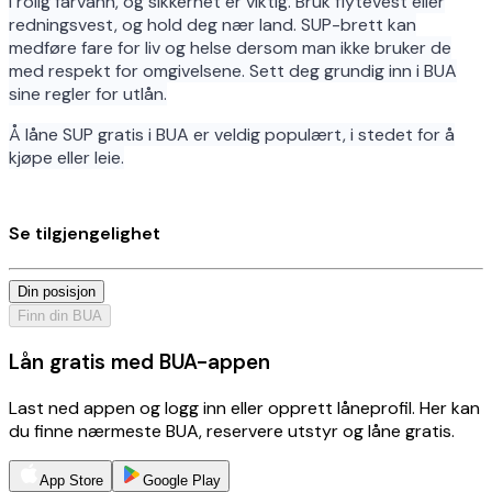
i rolig farvann, og sikkerhet er viktig. Bruk flytevest eller
redningsvest, og hold deg nær land. SUP-brett kan
medføre fare for liv og helse dersom man ikke bruker de
med respekt for omgivelsene. Sett deg grundig inn i BUA
sine regler for utlån.
Å låne SUP gratis i BUA er veldig populært, i stedet for å
kjøpe eller leie.
Se tilgjengelighet
Din posisjon
Finn din BUA
Lån gratis med BUA-appen
Last ned appen og logg inn eller opprett låneprofil. Her kan
du finne nærmeste BUA, reservere utstyr og låne gratis.
App Store
Google Play