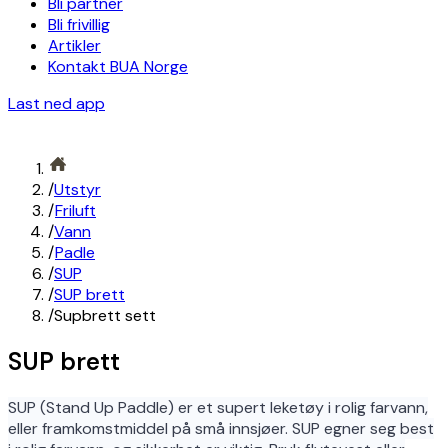
Bli partner
Bli frivillig
Artikler
Kontakt BUA Norge
Last ned app
/
Utstyr
/
Friluft
/
Vann
/
Padle
/
SUP
/
SUP brett
/
Supbrett sett
SUP brett
SUP (Stand Up Paddle) er et supert leketøy i rolig farvann,
eller framkomstmiddel på små innsjøer. SUP egner seg best