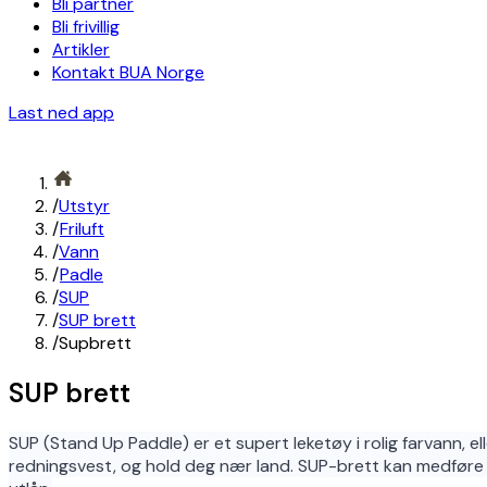
Bli partner
Bli frivillig
Artikler
Kontakt BUA Norge
Last ned app
/
Utstyr
/
Friluft
/
Vann
/
Padle
/
SUP
/
SUP brett
/
Supbrett
SUP brett
SUP (Stand Up Paddle) er et supert leketøy i rolig farvann, el
redningsvest, og hold deg nær land. SUP-brett kan medføre fa