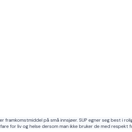
ler framkomstmiddel på små innsjøer. SUP egner seg best i rolig f
re for liv og helse dersom man ikke bruker de med respekt for