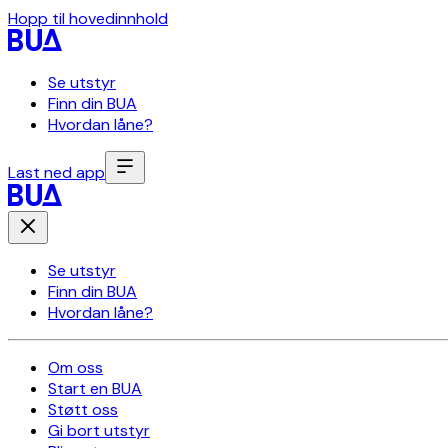
Hopp til hovedinnhold
Se utstyr
Finn din BUA
Hvordan låne?
Last ned app
Se utstyr
Finn din BUA
Hvordan låne?
Om oss
Start en BUA
Støtt oss
Gi bort utstyr