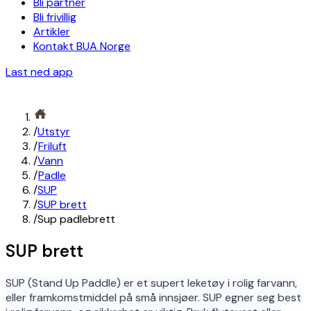
Bli partner
Bli frivillig
Artikler
Kontakt BUA Norge
Last ned app
/
Utstyr
/
Friluft
/
Vann
/
Padle
/
SUP
/
SUP brett
/
Sup padlebrett
SUP brett
SUP (Stand Up Paddle) er et supert leketøy i rolig farvann,
eller framkomstmiddel på små innsjøer. SUP egner seg best