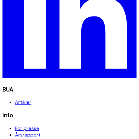
BUA
Artikler
Info
For presse
Årsrapport