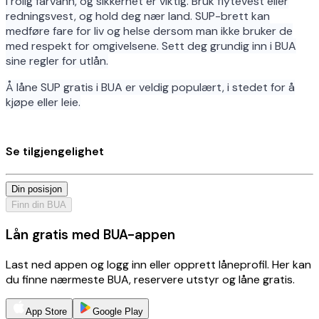
i rolig farvann, og sikkerhet er viktig. Bruk flytevest eller
redningsvest, og hold deg nær land. SUP-brett kan
medføre fare for liv og helse dersom man ikke bruker de
med respekt for omgivelsene. Sett deg grundig inn i BUA
sine regler for utlån.
Å låne SUP gratis i BUA er veldig populært, i stedet for å
kjøpe eller leie.
Se tilgjengelighet
Din posisjon
Finn din BUA
Lån gratis med BUA-appen
Last ned appen og logg inn eller opprett låneprofil. Her kan
du finne nærmeste BUA, reservere utstyr og låne gratis.
App Store
Google Play