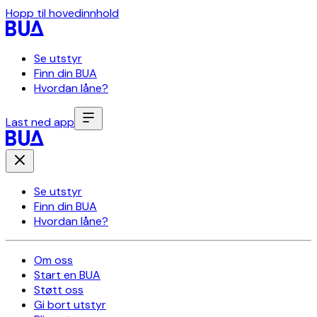
Hopp til hovedinnhold
Se utstyr
Finn din BUA
Hvordan låne?
Last ned app
Se utstyr
Finn din BUA
Hvordan låne?
Om oss
Start en BUA
Støtt oss
Gi bort utstyr