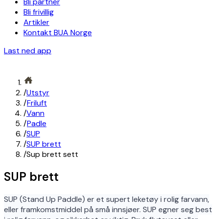
Bli partner
Bli frivillig
Artikler
Kontakt BUA Norge
Last ned app
/
Utstyr
/
Friluft
/
Vann
/
Padle
/
SUP
/
SUP brett
/
Sup brett sett
SUP brett
SUP (Stand Up Paddle) er et supert leketøy i rolig farvann,
eller framkomstmiddel på små innsjøer. SUP egner seg best