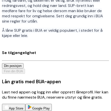
i rolig farvann, og sikkerhet er viktig. Bruk flytevest eller
redningsvest, og hold deg nær land. SUP-brett kan
medføre fare for liv og helse dersom man ikke bruker de
med respekt for omgivelsene. Sett deg grundig inn i BUA
sine regler for utlån.
Å låne SUP gratis i BUA er veldig populært, i stedet for å
kjøpe eller leie.
Se tilgjengelighet
Din posisjon
Finn din BUA
Lån gratis med BUA-appen
Last ned appen og logg inn eller opprett låneprofil. Her kan
du finne nærmeste BUA, reservere utstyr og låne gratis.
App Store
Google Play