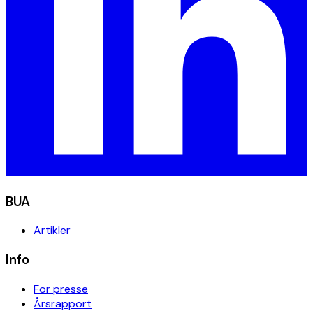
BUA
Artikler
Info
For presse
Årsrapport