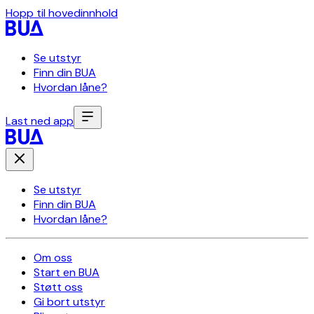
Hopp til hovedinnhold
Se utstyr
Finn din BUA
Hvordan låne?
Last ned app
Se utstyr
Finn din BUA
Hvordan låne?
Om oss
Start en BUA
Støtt oss
Gi bort utstyr