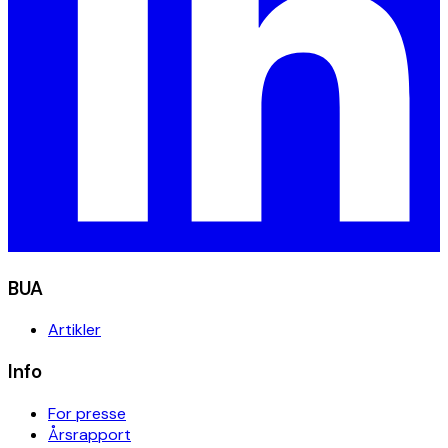
BUA
Artikler
Info
For presse
Årsrapport