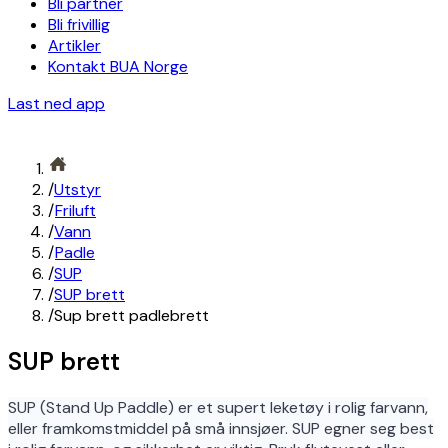
Bli partner
Bli frivillig
Artikler
Kontakt BUA Norge
Last ned app
/
Utstyr
/
Friluft
/
Vann
/
Padle
/
SUP
/
SUP brett
/
Sup brett padlebrett
SUP brett
SUP (Stand Up Paddle) er et supert leketøy i rolig farvann,
eller framkomstmiddel på små innsjøer. SUP egner seg best