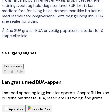
i rolig farvann, og sikkerhet er viktig. Bruk flytevest eller
redningsvest, og hold deg nær land. SUP-brett kan
medføre fare for liv og helse dersom man ikke bruker de
med respekt for omgivelsene. Sett deg grundig inn i BUA
sine regler for utlån.
Å låne SUP gratis i BUA er veldig populært, i stedet for å
kjøpe eller leie.
Se tilgjengelighet
Din posisjon
Finn din BUA
Lån gratis med BUA-appen
Last ned appen og logg inn eller opprett låneprofil. Her kan
du finne nærmeste BUA, reservere utstyr og låne gratis.
App Store
Google Play