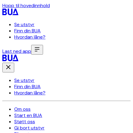
Hopp til hovedinnhold
Se utstyr
Finn din BUA
Hvordan låne?
Last ned app
Se utstyr
Finn din BUA
Hvordan låne?
Om oss
Start en BUA
Støtt oss
Gi bort utstyr