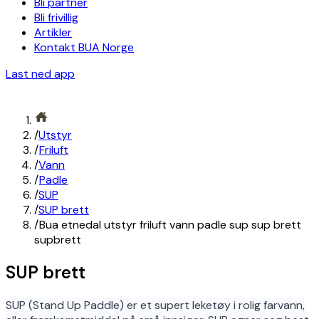
Bli partner
Bli frivillig
Artikler
Kontakt BUA Norge
Last ned app
/
Utstyr
/
Friluft
/
Vann
/
Padle
/
SUP
/
SUP brett
/
Bua etnedal utstyr friluft vann padle sup sup brett
supbrett
SUP brett
SUP (Stand Up Paddle) er et supert leketøy i rolig farvann,