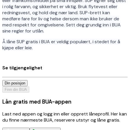
eller framkomstmiddel på små innsjøer. SUP egner seg best
i rolig farvann, og sikkerhet er viktig. Bruk flytevest eller
redningsvest, og hold deg nær land. SUP-brett kan
medføre fare for liv og helse dersom man ikke bruker de
med respekt for omgivelsene. Sett deg grundig inn i BUA
sine regler for utlån.
Å låne SUP gratis i BUA er veldig populært, i stedet for å
kjøpe eller leie.
Se tilgjengelighet
Din posisjon
Finn din BUA
Lån gratis med BUA-appen
Last ned appen og logg inn eller opprett låneprofil. Her kan
du finne nærmeste BUA, reservere utstyr og låne gratis.