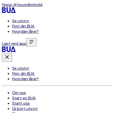
Hopp til hovedinnhold
Se utstyr
Finn din BUA
Hvordan låne?
Last ned app
Se utstyr
Finn din BUA
Hvordan låne?
Om oss
Start en BUA
Støtt oss
Gi bort utstyr