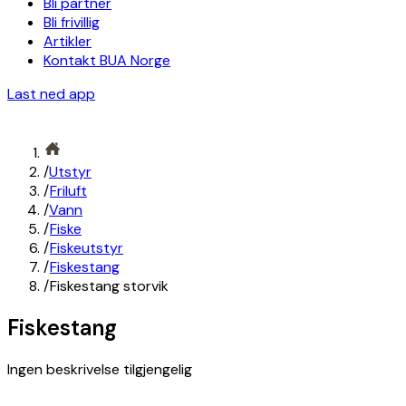
Bli partner
Bli frivillig
Artikler
Kontakt BUA Norge
Last ned app
/
Utstyr
/
Friluft
/
Vann
/
Fiske
/
Fiskeutstyr
/
Fiskestang
/
Fiskestang storvik
Fiskestang
Ingen beskrivelse tilgjengelig