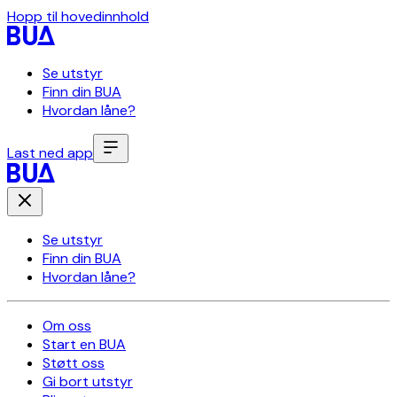
Hopp til hovedinnhold
Se utstyr
Finn din BUA
Hvordan låne?
Last ned app
Se utstyr
Finn din BUA
Hvordan låne?
Om oss
Start en BUA
Støtt oss
Gi bort utstyr