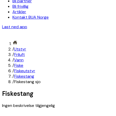
Bli partner
Bli frivillig
Artikler
Kontakt BUA Norge
Last ned app
/
Utstyr
/
Friluft
/
Vann
/
Fiske
/
Fiskeutstyr
/
Fiskestang
/
Fiskestang sjo
Fiskestang
Ingen beskrivelse tilgjengelig