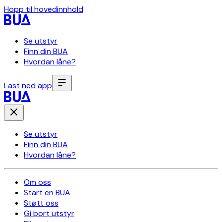
Hopp til hovedinnhold
Se utstyr
Finn din BUA
Hvordan låne?
Last ned app
Se utstyr
Finn din BUA
Hvordan låne?
Om oss
Start en BUA
Støtt oss
Gi bort utstyr