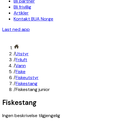
Bli partner
Bli frivillig
Artikler
Kontakt BUA Norge
Last ned app
/
Utstyr
/
Friluft
/
Vann
/
Fiske
/
Fiskeutstyr
/
Fiskestang
/
Fiskestang junior
Fiskestang
Ingen beskrivelse tilgjengelig