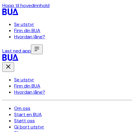
Hopp til hovedinnhold
Se utstyr
Finn din BUA
Hvordan låne?
Last ned app
Se utstyr
Finn din BUA
Hvordan låne?
Om oss
Start en BUA
Støtt oss
Gi bort utstyr