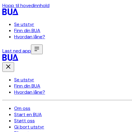
Hopp til hovedinnhold
Se utstyr
Finn din BUA
Hvordan låne?
Last ned app
Se utstyr
Finn din BUA
Hvordan låne?
Om oss
Start en BUA
Støtt oss
Gi bort utstyr