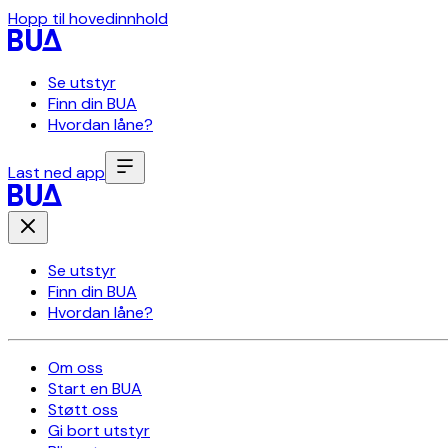
Hopp til hovedinnhold
Se utstyr
Finn din BUA
Hvordan låne?
Last ned app
Se utstyr
Finn din BUA
Hvordan låne?
Om oss
Start en BUA
Støtt oss
Gi bort utstyr