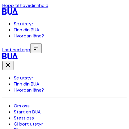
Hopp til hovedinnhold
Se utstyr
Finn din BUA
Hvordan låne?
Last ned app
Se utstyr
Finn din BUA
Hvordan låne?
Om oss
Start en BUA
Støtt oss
Gi bort utstyr