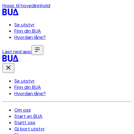
Hopp til hovedinnhold
Se utstyr
Finn din BUA
Hvordan låne?
Last ned app
Se utstyr
Finn din BUA
Hvordan låne?
Om oss
Start en BUA
Støtt oss
Gi bort utstyr