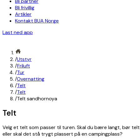
Bli partner
Bli frivillig
Artikler
Kontakt BUA Norge
Last ned app
/
Utstyr
/
Friluft
/
Tur
/
Overnatting
/
Telt
/
Telt
/
Telt sandhornoya
Telt
Velg et telt som passer til turen. Skal du bære langt, bør telt
eller skal det stå trygt plassert på en campingplass?