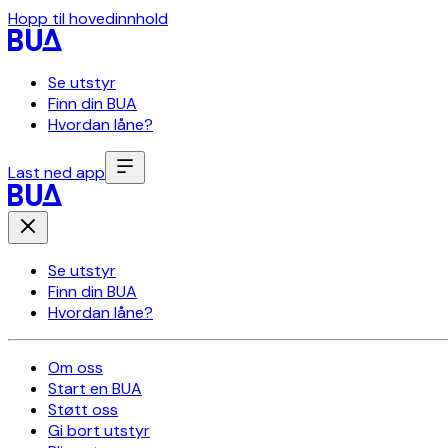
Hopp til hovedinnhold
Se utstyr
Finn din BUA
Hvordan låne?
Last ned app
Se utstyr
Finn din BUA
Hvordan låne?
Om oss
Start en BUA
Støtt oss
Gi bort utstyr