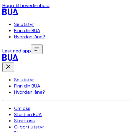
Hopp til hovedinnhold
Se utstyr
Finn din BUA
Hvordan låne?
Last ned app
Se utstyr
Finn din BUA
Hvordan låne?
Om oss
Start en BUA
Støtt oss
Gi bort utstyr