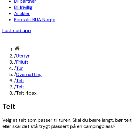
Bli partner
Bli frivillig
Artikler
Kontakt BUA Norge
Last ned app
/
Utstyr
/
Friluft
/
Tur
/
Overnatting
/
Telt
/
Telt
/
Telt 4pax
Telt
Velg et telt som passer til turen. Skal du bære langt, bør telt
eller skal det stå trygt plassert på en campingplass?