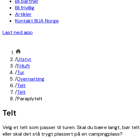
Bli partner
Bli frivillig
Artikler
Kontakt BUA Norge
Last ned app
/
Utstyr
/
Friluft
/
Tur
/
Overnatting
/
Telt
/
Telt
/
Paraplytelt
Telt
Velg et telt som passer til turen. Skal du bære langt, bør telt
eller skal det stå trygt plassert på en campingplass?