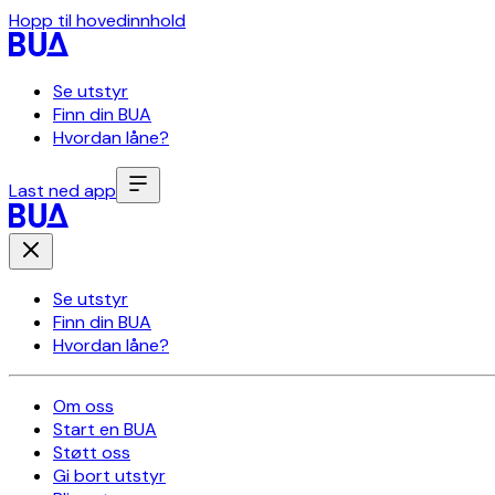
Hopp til hovedinnhold
Se utstyr
Finn din BUA
Hvordan låne?
Last ned app
Se utstyr
Finn din BUA
Hvordan låne?
Om oss
Start en BUA
Støtt oss
Gi bort utstyr