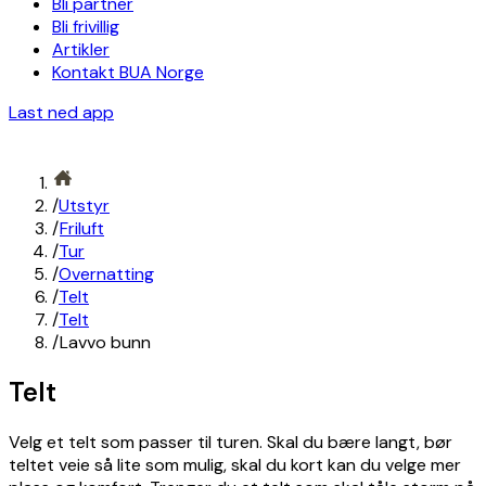
Bli partner
Bli frivillig
Artikler
Kontakt BUA Norge
Last ned app
/
Utstyr
/
Friluft
/
Tur
/
Overnatting
/
Telt
/
Telt
/
Lavvo bunn
Telt
Velg et telt som passer til turen. Skal du bære langt, bør
teltet veie så lite som mulig, skal du kort kan du velge mer