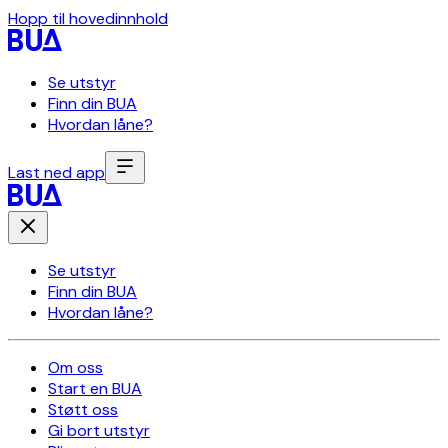
Hopp til hovedinnhold
Se utstyr
Finn din BUA
Hvordan låne?
Last ned app
Se utstyr
Finn din BUA
Hvordan låne?
Om oss
Start en BUA
Støtt oss
Gi bort utstyr