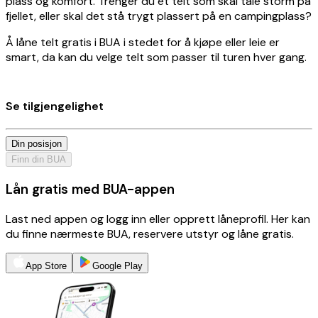
plass og komfort. Trenger du et telt som skal tåle storm på
fjellet, eller skal det stå trygt plassert på en campingplass?
Å låne telt gratis i BUA i stedet for å kjøpe eller leie er
smart, da kan du velge telt som passer til turen hver gang.
Se tilgjengelighet
Din posisjon
Finn din BUA
Lån gratis med BUA-appen
Last ned appen og logg inn eller opprett låneprofil. Her kan
du finne nærmeste BUA, reservere utstyr og låne gratis.
App Store
Google Play