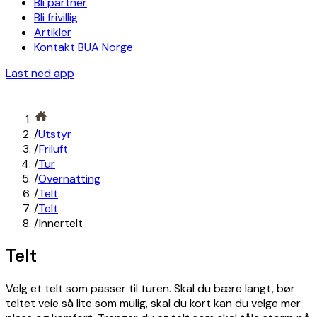
Bli partner
Bli frivillig
Artikler
Kontakt BUA Norge
Last ned app
/
Utstyr
/
Friluft
/
Tur
/
Overnatting
/
Telt
/
Telt
/
Innertelt
Telt
Velg et telt som passer til turen. Skal du bære langt, bør
teltet veie så lite som mulig, skal du kort kan du velge mer