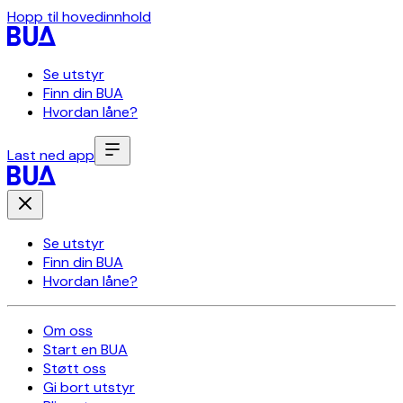
Hopp til hovedinnhold
Se utstyr
Finn din BUA
Hvordan låne?
Last ned app
Se utstyr
Finn din BUA
Hvordan låne?
Om oss
Start en BUA
Støtt oss
Gi bort utstyr