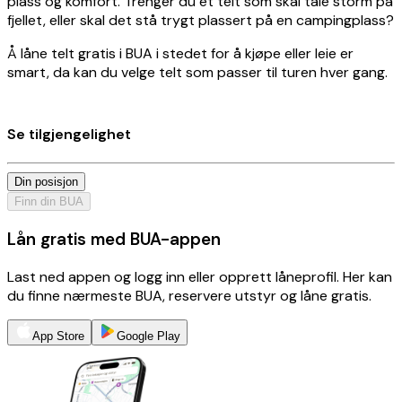
plass og komfort. Trenger du et telt som skal tåle storm på
fjellet, eller skal det stå trygt plassert på en campingplass?
Å låne telt gratis i BUA i stedet for å kjøpe eller leie er
smart, da kan du velge telt som passer til turen hver gang.
Se tilgjengelighet
Din posisjon
Finn din BUA
Lån gratis med BUA-appen
Last ned appen og logg inn eller opprett låneprofil. Her kan
du finne nærmeste BUA, reservere utstyr og låne gratis.
App Store
Google Play