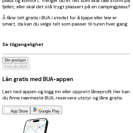
plass og komfort. Trenger du et telt som skal tåle storm på
fjellet, eller skal det stå trygt plassert på en campingplass?
Å låne telt gratis i BUA i stedet for å kjøpe eller leie er
smart, da kan du velge telt som passer til turen hver gang.
Se tilgjengelighet
Din posisjon
Finn din BUA
Lån gratis med BUA-appen
Last ned appen og logg inn eller opprett låneprofil. Her kan
du finne nærmeste BUA, reservere utstyr og låne gratis.
App Store
Google Play