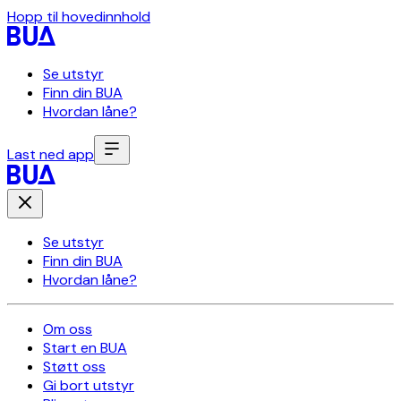
Hopp til hovedinnhold
Se utstyr
Finn din BUA
Hvordan låne?
Last ned app
Se utstyr
Finn din BUA
Hvordan låne?
Om oss
Start en BUA
Støtt oss
Gi bort utstyr