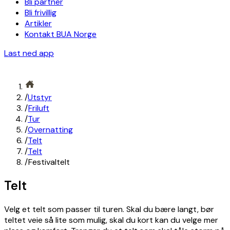
Bli partner
Bli frivillig
Artikler
Kontakt BUA Norge
Last ned app
/
Utstyr
/
Friluft
/
Tur
/
Overnatting
/
Telt
/
Telt
/
Festivaltelt
Telt
Velg et telt som passer til turen. Skal du bære langt, bør
teltet veie så lite som mulig, skal du kort kan du velge mer