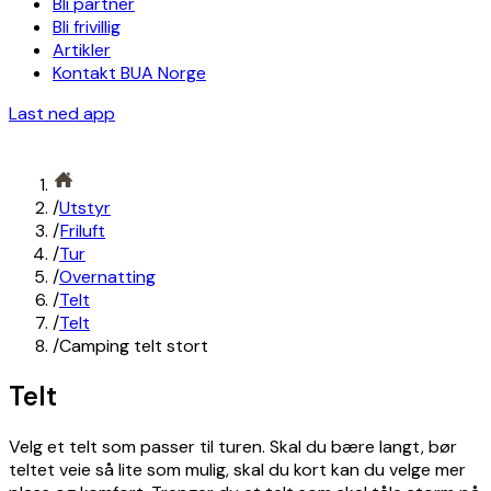
Bli partner
Bli frivillig
Artikler
Kontakt BUA Norge
Last ned app
/
Utstyr
/
Friluft
/
Tur
/
Overnatting
/
Telt
/
Telt
/
Camping telt stort
Telt
Velg et telt som passer til turen. Skal du bære langt, bør
teltet veie så lite som mulig, skal du kort kan du velge mer