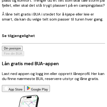
plass og komfort. Trenger du et telt som skal tåle storm på
fjellet, eller skal det stå trygt plassert på en campingplass?
Å låne telt gratis i BUA i stedet for å kjøpe eller leie er
smart, da kan du velge telt som passer til turen hver gang.
Se tilgjengelighet
Din posisjon
Finn din BUA
Lån gratis med BUA-appen
Last ned appen og logg inn eller opprett låneprofil. Her kan
du finne nærmeste BUA, reservere utstyr og låne gratis.
App Store
Google Play