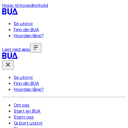
Hopp til hovedinnhold
Se utstyr
Finn din BUA
Hvordan låne?
Last ned app
Se utstyr
Finn din BUA
Hvordan låne?
Om oss
Start en BUA
Støtt oss
Gi bort utstyr