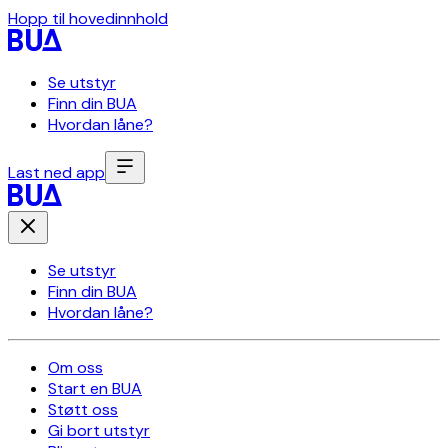
Hopp til hovedinnhold
Se utstyr
Finn din BUA
Hvordan låne?
Last ned app
Se utstyr
Finn din BUA
Hvordan låne?
Om oss
Start en BUA
Støtt oss
Gi bort utstyr