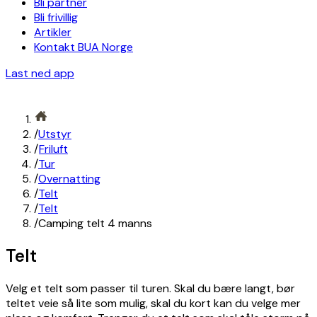
Bli partner
Bli frivillig
Artikler
Kontakt BUA Norge
Last ned app
/
Utstyr
/
Friluft
/
Tur
/
Overnatting
/
Telt
/
Telt
/
Camping telt 4 manns
Telt
Velg et telt som passer til turen. Skal du bære langt, bør
teltet veie så lite som mulig, skal du kort kan du velge mer