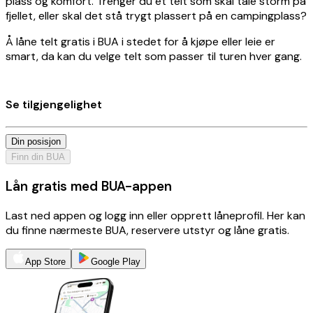
plass og komfort. Trenger du et telt som skal tåle storm på
fjellet, eller skal det stå trygt plassert på en campingplass?
Å låne telt gratis i BUA i stedet for å kjøpe eller leie er
smart, da kan du velge telt som passer til turen hver gang.
Se tilgjengelighet
Din posisjon
Finn din BUA
Lån gratis med BUA-appen
Last ned appen og logg inn eller opprett låneprofil. Her kan
du finne nærmeste BUA, reservere utstyr og låne gratis.
App Store
Google Play