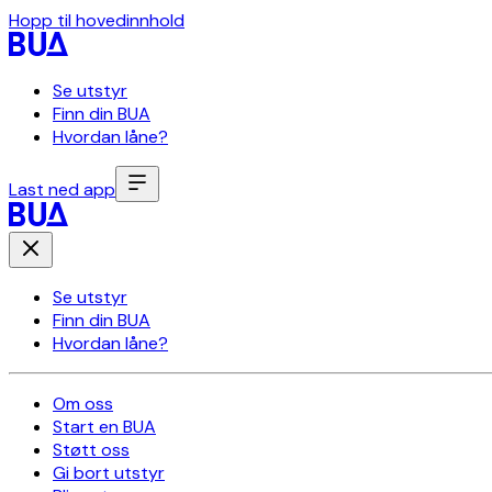
Hopp til hovedinnhold
Se utstyr
Finn din BUA
Hvordan låne?
Last ned app
Se utstyr
Finn din BUA
Hvordan låne?
Om oss
Start en BUA
Støtt oss
Gi bort utstyr