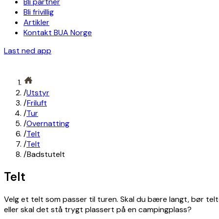
Bli partner
Bli frivillig
Artikler
Kontakt BUA Norge
Last ned app
/
Utstyr
/
Friluft
/
Tur
/
Overnatting
/
Telt
/
Telt
/
Badstutelt
Telt
Velg et telt som passer til turen. Skal du bære langt, bør telt
eller skal det stå trygt plassert på en campingplass?