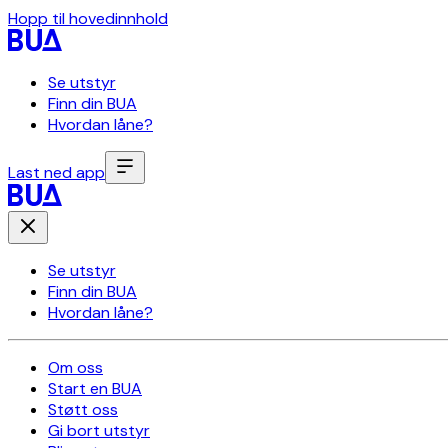
Hopp til hovedinnhold
Se utstyr
Finn din BUA
Hvordan låne?
Last ned app
Se utstyr
Finn din BUA
Hvordan låne?
Om oss
Start en BUA
Støtt oss
Gi bort utstyr