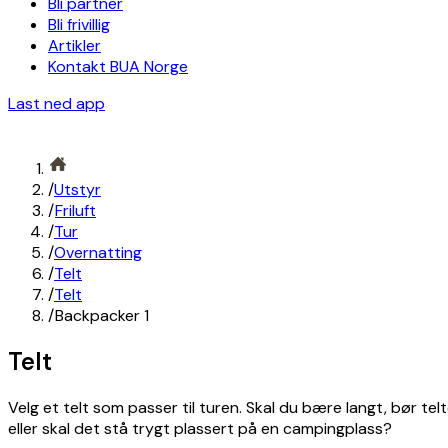
Bli partner
Bli frivillig
Artikler
Kontakt BUA Norge
Last ned app
/
Utstyr
/
Friluft
/
Tur
/
Overnatting
/
Telt
/
Telt
/
Backpacker 1
Telt
Velg et telt som passer til turen. Skal du bære langt, bør telt
eller skal det stå trygt plassert på en campingplass?