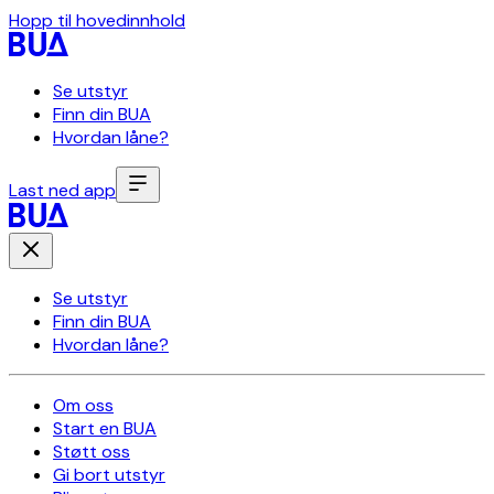
Hopp til hovedinnhold
Se utstyr
Finn din BUA
Hvordan låne?
Last ned app
Se utstyr
Finn din BUA
Hvordan låne?
Om oss
Start en BUA
Støtt oss
Gi bort utstyr