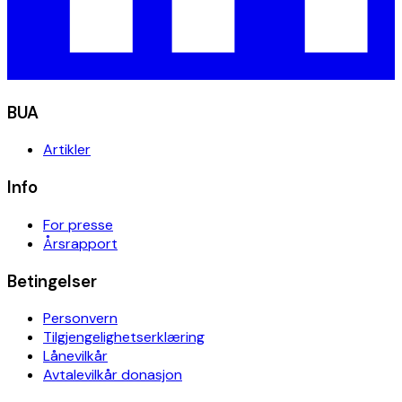
BUA
Artikler
Info
For presse
Årsrapport
Betingelser
Personvern
Tilgjengelighetserklæring
Lånevilkår
Avtalevilkår donasjon