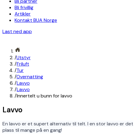
Bli partner
Bli frivillig
Artikler
Kontakt BUA Norge
Last ned app
/
Utstyr
/
Friluft
/
Tur
/
Overnatting
/
Lavvo
/
Lavvo
/
Innertelt u bunn for lavvo
Lavvo
En lavvo er et supert alternativ til telt. I en stor lavvo er det
plass til mange på en gang!