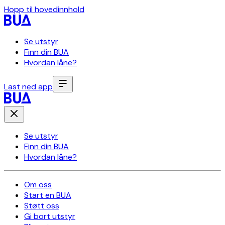
Hopp til hovedinnhold
Se utstyr
Finn din BUA
Hvordan låne?
Last ned app
Se utstyr
Finn din BUA
Hvordan låne?
Om oss
Start en BUA
Støtt oss
Gi bort utstyr