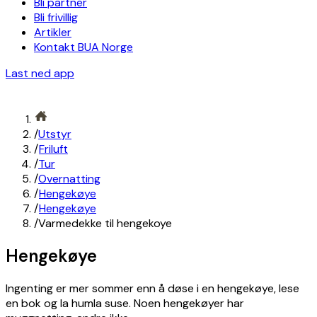
Bli partner
Bli frivillig
Artikler
Kontakt BUA Norge
Last ned app
/
Utstyr
/
Friluft
/
Tur
/
Overnatting
/
Hengekøye
/
Hengekøye
/
Varmedekke til hengekoye
Hengekøye
Ingenting er mer sommer enn å døse i en hengekøye, lese
en bok og la humla suse. Noen hengekøyer har