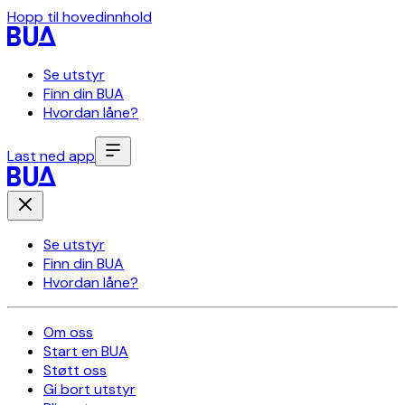
Hopp til hovedinnhold
Se utstyr
Finn din BUA
Hvordan låne?
Last ned app
Se utstyr
Finn din BUA
Hvordan låne?
Om oss
Start en BUA
Støtt oss
Gi bort utstyr