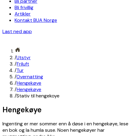
Bli partner
Bli frivillig
Artikler
Kontakt BUA Norge
Last ned app
/
Utstyr
/
Friluft
/
Tur
/
Overnatting
/
Hengekøye
/
Hengekøye
/
Stativ til hengekoye
Hengekøye
Ingenting er mer sommer enn å døse i en hengekøye, lese
en bok og la humla suse. Noen hengekøyer har