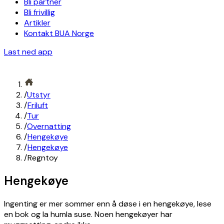
Bli partner
Bli frivillig
Artikler
Kontakt BUA Norge
Last ned app
/
Utstyr
/
Friluft
/
Tur
/
Overnatting
/
Hengekøye
/
Hengekøye
/
Regntoy
Hengekøye
Ingenting er mer sommer enn å døse i en hengekøye, lese
en bok og la humla suse. Noen hengekøyer har