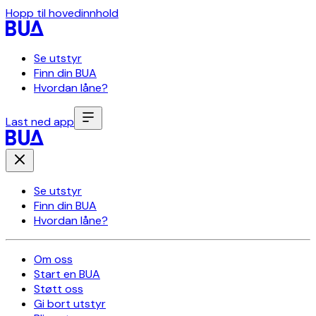
Hopp til hovedinnhold
Se utstyr
Finn din BUA
Hvordan låne?
Last ned app
Se utstyr
Finn din BUA
Hvordan låne?
Om oss
Start en BUA
Støtt oss
Gi bort utstyr