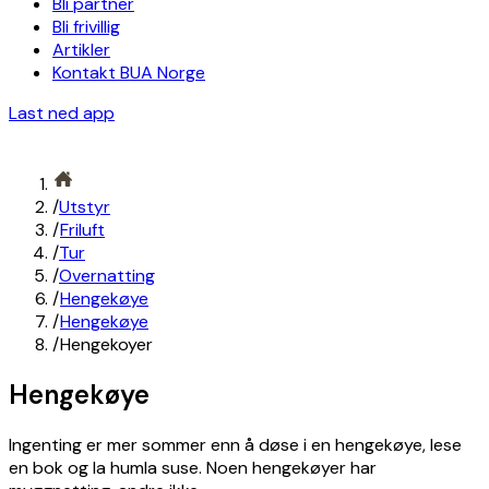
Bli partner
Bli frivillig
Artikler
Kontakt BUA Norge
Last ned app
/
Utstyr
/
Friluft
/
Tur
/
Overnatting
/
Hengekøye
/
Hengekøye
/
Hengekoyer
Hengekøye
Ingenting er mer sommer enn å døse i en hengekøye, lese
en bok og la humla suse. Noen hengekøyer har