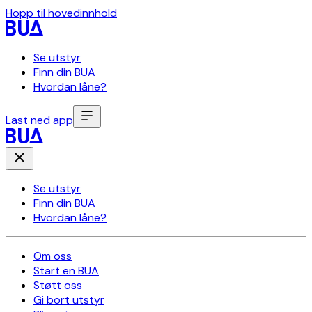
Hopp til hovedinnhold
Se utstyr
Finn din BUA
Hvordan låne?
Last ned app
Se utstyr
Finn din BUA
Hvordan låne?
Om oss
Start en BUA
Støtt oss
Gi bort utstyr