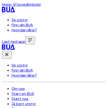
Hopp til hovedinnhold
Se utstyr
Finn din BUA
Hvordan låne?
Last ned app
Se utstyr
Finn din BUA
Hvordan låne?
Om oss
Start en BUA
Støtt oss
Gi bort utstyr