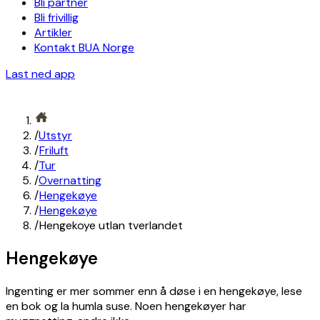
Bli partner
Bli frivillig
Artikler
Kontakt BUA Norge
Last ned app
/
Utstyr
/
Friluft
/
Tur
/
Overnatting
/
Hengekøye
/
Hengekøye
/
Hengekoye utlan tverlandet
Hengekøye
Ingenting er mer sommer enn å døse i en hengekøye, lese
en bok og la humla suse. Noen hengekøyer har