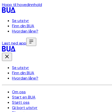
Hopp til hovedinnhold
Se utstyr
Finn din BUA
Hvordan låne?
Last ned app
Se utstyr
Finn din BUA
Hvordan låne?
Om oss
Start en BUA
Støtt oss
Gi bort utstyr