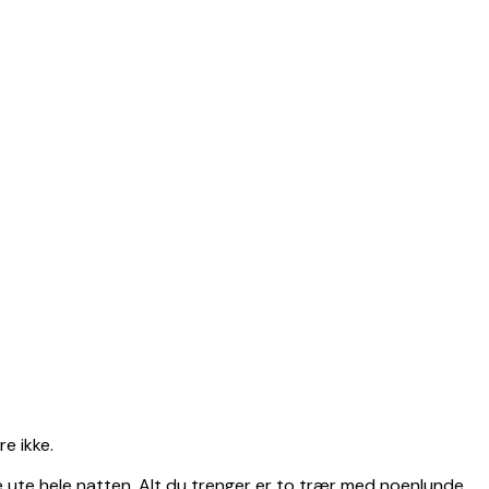
e ikke.
ve ute hele natten. Alt du trenger er to trær med noenlunde