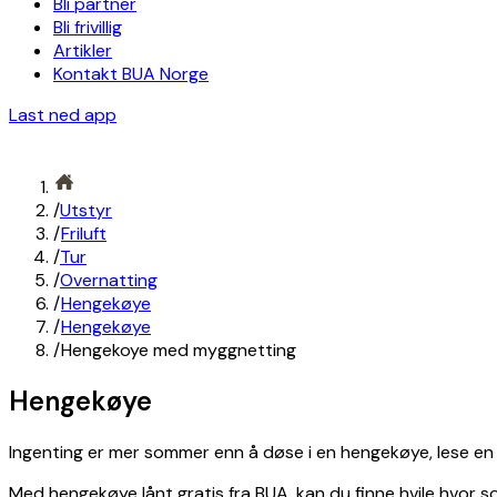
Bli partner
Bli frivillig
Artikler
Kontakt BUA Norge
Last ned app
/
Utstyr
/
Friluft
/
Tur
/
Overnatting
/
Hengekøye
/
Hengekøye
/
Hengekoye med myggnetting
Hengekøye
Ingenting er mer sommer enn å døse i en hengekøye, lese en
Med hengekøye lånt gratis fra BUA, kan du finne hvile hvor s