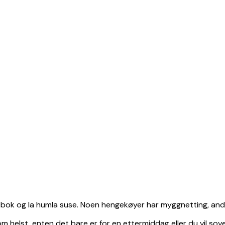
 bok og la humla suse. Noen hengekøyer har myggnetting, andr
om helst, enten det bare er for en ettermiddag eller du vil so