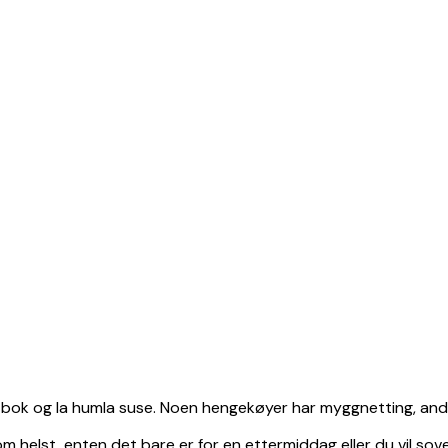
 bok og la humla suse. Noen hengekøyer har myggnetting, andr
om helst, enten det bare er for en ettermiddag eller du vil so