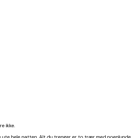
e ikke.
ve ute hele natten. Alt du trenger er to trær med noenlunde