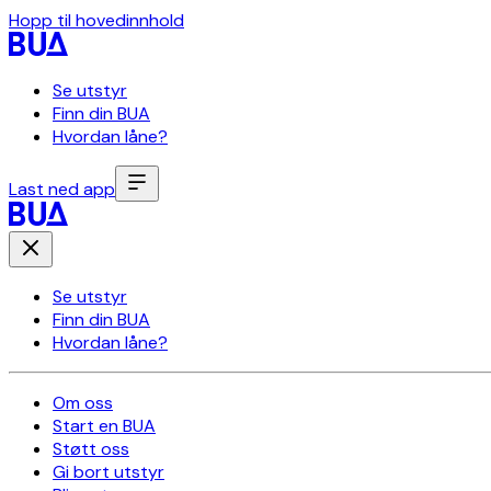
Hopp til hovedinnhold
Se utstyr
Finn din BUA
Hvordan låne?
Last ned app
Se utstyr
Finn din BUA
Hvordan låne?
Om oss
Start en BUA
Støtt oss
Gi bort utstyr