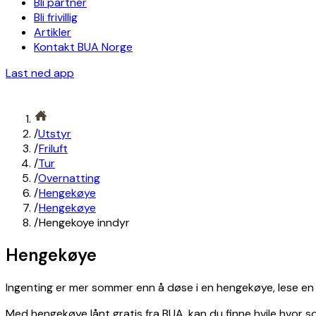
Bli partner
Bli frivillig
Artikler
Kontakt BUA Norge
Last ned app
/
Utstyr
/
Friluft
/
Tur
/
Overnatting
/
Hengekøye
/
Hengekøye
/
Hengekoye inndyr
Hengekøye
Ingenting er mer sommer enn å døse i en hengekøye, lese en
Med hengekøye lånt gratis fra BUA, kan du finne hvile hvor s