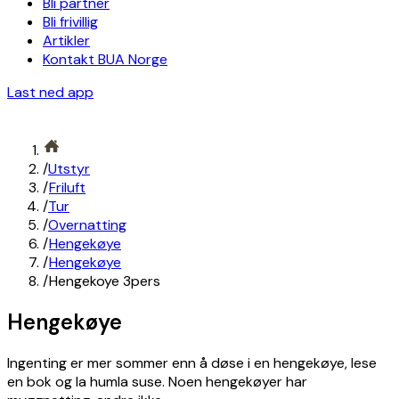
Bli partner
Bli frivillig
Artikler
Kontakt BUA Norge
Last ned app
/
Utstyr
/
Friluft
/
Tur
/
Overnatting
/
Hengekøye
/
Hengekøye
/
Hengekoye 3pers
Hengekøye
Ingenting er mer sommer enn å døse i en hengekøye, lese
en bok og la humla suse. Noen hengekøyer har