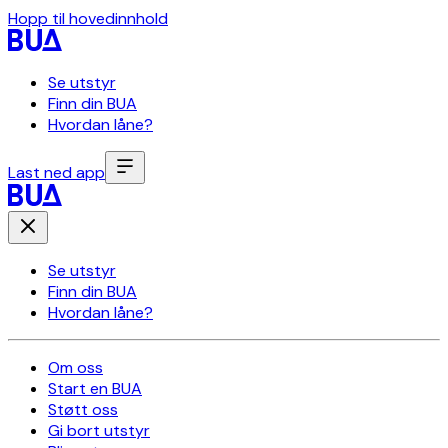
Hopp til hovedinnhold
Se utstyr
Finn din BUA
Hvordan låne?
Last ned app
Se utstyr
Finn din BUA
Hvordan låne?
Om oss
Start en BUA
Støtt oss
Gi bort utstyr