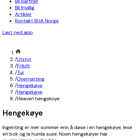
Bli partner
Bli frivillig
Artikler
Kontakt BUA Norge
Last ned app
/
Utstyr
/
Friluft
/
Tur
/
Overnatting
/
Hengekøye
/
Hengekøye
/
Heaven hengekoye
Hengekøye
Ingenting er mer sommer enn å døse i en hengekøye, lese
en bok og la humla suse. Noen hengekøyer har