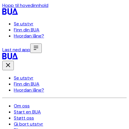
Hopp til hovedinnhold
Se utstyr
Finn din BUA
Hvordan låne?
Last ned app
Se utstyr
Finn din BUA
Hvordan låne?
Om oss
Start en BUA
Støtt oss
Gi bort utstyr