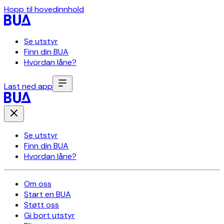
Hopp til hovedinnhold
Se utstyr
Finn din BUA
Hvordan låne?
Last ned app
Se utstyr
Finn din BUA
Hvordan låne?
Om oss
Start en BUA
Støtt oss
Gi bort utstyr