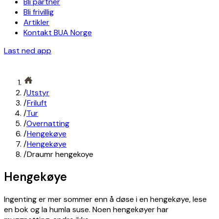
Bli partner
Bli frivillig
Artikler
Kontakt BUA Norge
Last ned app
/
Utstyr
/
Friluft
/
Tur
/
Overnatting
/
Hengekøye
/
Hengekøye
/
Draumr hengekoye
Hengekøye
Ingenting er mer sommer enn å døse i en hengekøye, lese
en bok og la humla suse. Noen hengekøyer har