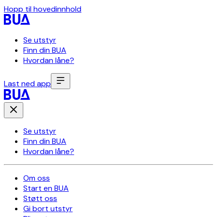
Hopp til hovedinnhold
Se utstyr
Finn din BUA
Hvordan låne?
Last ned app
Se utstyr
Finn din BUA
Hvordan låne?
Om oss
Start en BUA
Støtt oss
Gi bort utstyr