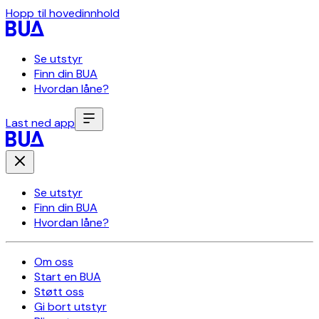
Hopp til hovedinnhold
Se utstyr
Finn din BUA
Hvordan låne?
Last ned app
Se utstyr
Finn din BUA
Hvordan låne?
Om oss
Start en BUA
Støtt oss
Gi bort utstyr