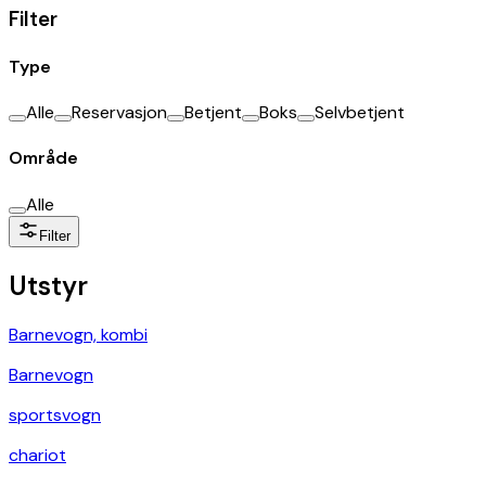
Filter
Type
Alle
Reservasjon
Betjent
Boks
Selvbetjent
Område
Alle
Filter
Utstyr
Barnevogn, kombi
Barnevogn
sportsvogn
chariot