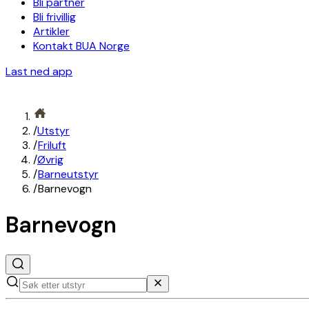
Bli partner
Bli frivillig
Artikler
Kontakt BUA Norge
Last ned app
/
Utstyr
/
Friluft
/
Øvrig
/
Barneutstyr
/
Barnevogn
Barnevogn