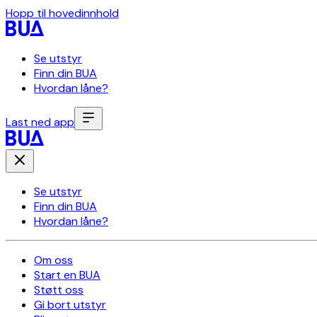
Hopp til hovedinnhold
Se utstyr
Finn din BUA
Hvordan låne?
Last ned app
Se utstyr
Finn din BUA
Hvordan låne?
Om oss
Start en BUA
Støtt oss
Gi bort utstyr