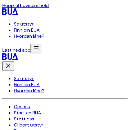
Hopp til hovedinnhold
Se utstyr
Finn din BUA
Hvordan låne?
Last ned app
Se utstyr
Finn din BUA
Hvordan låne?
Om oss
Start en BUA
Støtt oss
Gi bort utstyr